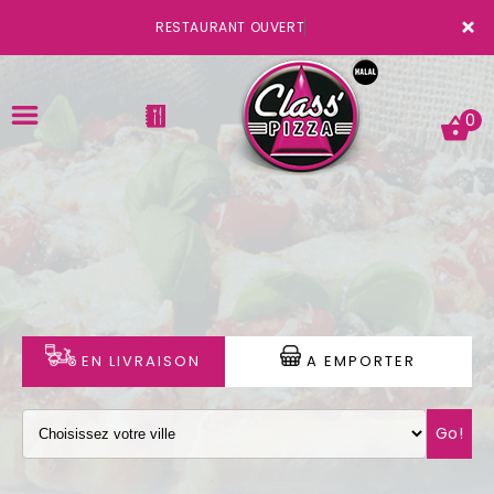
×
RESTAURANT OUVERT
0
ACCUEIL
LA CARTE
VOTRE COMPTE
EN LIVRAISON
A EMPORTER
NOTRE RESTAURANT
Go!
VOS AVIS
MENTIONS LÉGALES