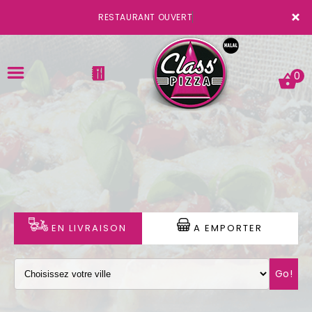
×
RESTAURANT OUVERT
0
ACCUEIL
LA CARTE
VOTRE COMPTE
EN LIVRAISON
A EMPORTER
NOTRE RESTAURANT
Go!
VOS AVIS
MENTIONS LÉGALES